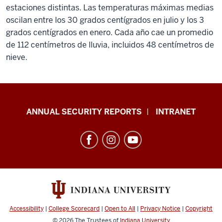
estaciones distintas. Las temperaturas máximas medias
oscilan entre los 30 grados centígrados en julio y los 3
grados centígrados en enero. Cada año cae un promedio
de 112 centímetros de lluvia, incluidos 48 centímetros de
nieve.
Office
ANNUAL SECURITY REPORTS
INTRANET
of
International
Services
resources
and
social
media
Accessibility
|
College Scorecard
|
Open to All
|
Privacy Notice
|
Copyright
© 2026
The Trustees of
Indiana University