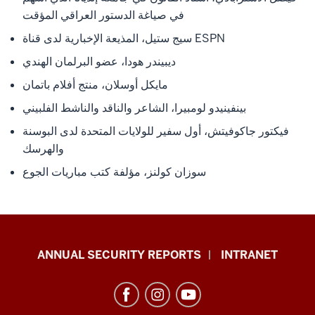
في صياغة الدستور العراقي المؤقت
سيج ستيل، المذيعة الإخبارية لدى قناة ESPN
ديبيندر هودا، عضو البرلمان الهندي
مايكل أوسلان، منتج أفلام باتمان
بينفينيدو لومبيرا، الشاعر والناقد والناشط الفلبيني
فيكتور جاكوفيتش، أول سفير للولايات المتحدة لدى البوسنة
والهرسك
سوزان كولنز، مؤلفة كتب مباريات الجوع
Office
ANNUAL SECURITY REPORTS
INTRANET
of
International
Services