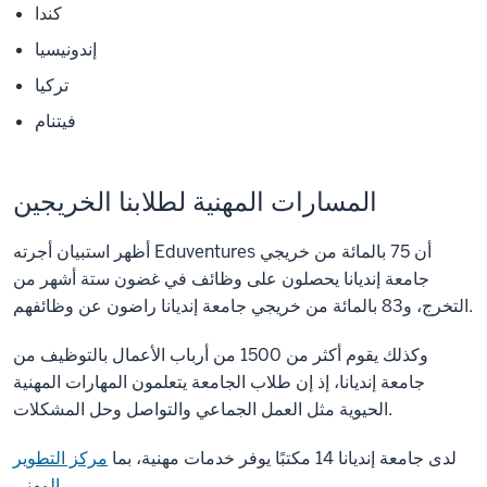
كندا
إندونيسيا
تركيا
فيتنام
المسارات المهنية لطلابنا الخريجين
أظهر استبيان أجرته Eduventures أن 75 بالمائة من خريجي
جامعة إنديانا يحصلون على وظائف في غضون ستة أشهر من
التخرج، و83 بالمائة من خريجي جامعة إنديانا راضون عن وظائفهم.
وكذلك يقوم أكثر من 1500 من أرباب الأعمال بالتوظيف من
جامعة إنديانا، إذ إن طلاب الجامعة يتعلمون المهارات المهنية
الحيوية مثل العمل الجماعي والتواصل وحل المشكلات.
لدى جامعة إنديانا 14 مكتبًا يوفر خدمات مهنية، بما
مركز التطوير
.
المهني