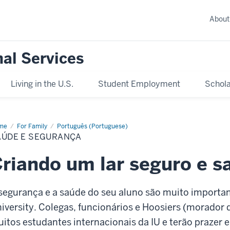
About
nal Services
Living in the U.S.
Student Employment
Schola
me
Saúde
For Family
Português (Portuguese)
AÚDE E SEGURANÇA
urança
riando um lar seguro e s
segurança e a saúde do seu aluno são muito importan
iversity. Colegas, funcionários e Hoosiers (morador 
itos estudantes internacionais da IU e terão prazer 