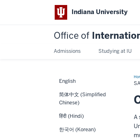
Indiana University
Office of
Internatio
Admissions
Studying at IU
Ho
English
e
S
seg
简体中文 (Simplified
C
Chinese)
हिंदी (Hindi)
A 
Un
한국어 (Korean)
mu