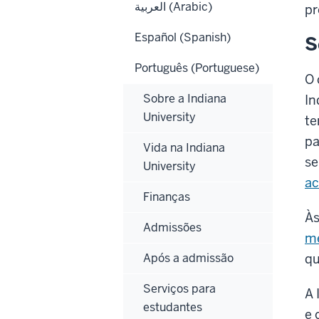
العربية (Arabic)
pr
Español (Spanish)
S
Português (Portuguese)
O 
Sobre a Indiana
In
University
te
pa
Vida na Indiana
se
University
ac
Finanças
Às
Admissões
me
Após a admissão
qu
Serviços para
A 
estudantes
e 