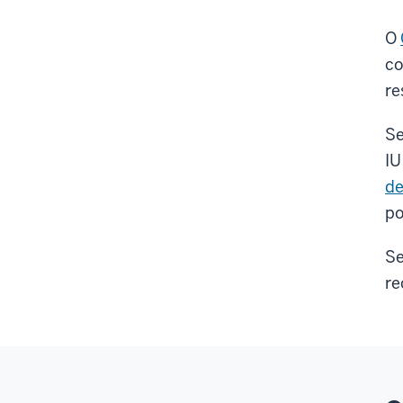
O
co
re
Se
IU
de
po
Se
re