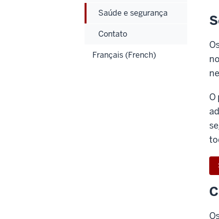
Saúde e segurança
S
Contato
Os
Français (French)
no
ne
O 
ad
se
to
C
Os