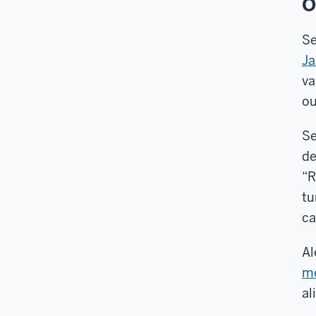
O
Se
Ja
va
ou
Se
de
“R
tu
ca
Al
me
al