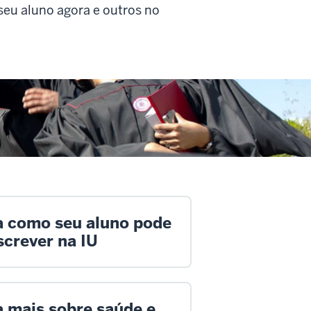
seu aluno agora e outros no
a como seu aluno pode
screver na IU
a mais sobre saúde e