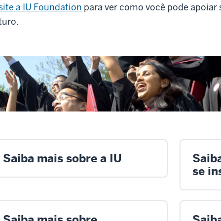
site a IU Foundation
para ver como você pode apoiar 
turo.
Saiba mais sobre a IU
Saib
se in
Saiba mais sobre
Saib