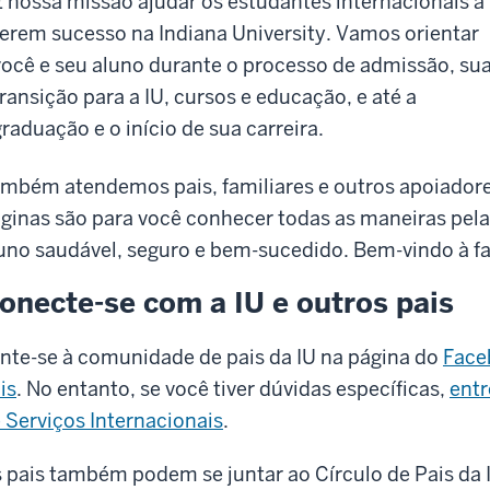
É nossa missão ajudar os estudantes internacionais a
terem sucesso na Indiana University. Vamos orientar
você e seu aluno durante o processo de admissão, su
transição para a IU, cursos e educação, e até a
graduação e o início de sua carreira.
mbém atendemos pais, familiares e outros apoiadore
ginas são para você conhecer todas as maneiras pel
uno saudável, seguro e bem-sucedido. Bem-vindo à fa
onecte-se com a IU e outros pais
nte-se à comunidade de pais da IU na página do
Face
is
. No entanto, se você tiver dúvidas específicas,
entr
 Serviços Internacionais
.
 pais também podem se juntar ao Círculo de Pais da I