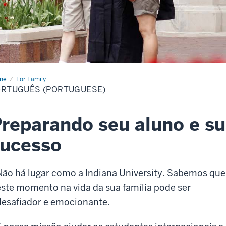
me
Português
For Family
rtuguese)
RTUGUÊS (PORTUGUESE)
reparando seu aluno e su
sucesso
Não há lugar como a Indiana University. Sabemos que
este momento na vida da sua família pode ser
desafiador e emocionante.