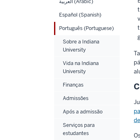
العربية (Arabic)
Español (Spanish)
Português (Portuguese)
Sobre a Indiana
University
Ta
pá
Vida na Indiana
al
University
C
Finanças
Admissões
Ju
pa
Após a admissão
de
Serviços para
estudantes
Os