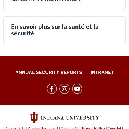
En savoir plus sur la santé et la
sécurité
Office
ANNUAL SECURITY REPORTS
INTRANET
of
International
Services
resources
and
social
Accessibility
|
College Scorecard
|
Open to All
|
Privacy Notice
|
Copyright