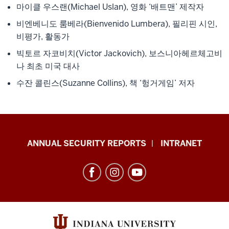
마이클 우스랜(Michael Uslan), 영화 ‘배트맨’ 제작자
비엔베니도 룸베라(Bienvenido Lumbera), 필리핀 시인,
비평가, 활동가
빅토르 자코비치(Victor Jackovich), 보스니아헤르체고비
나 최초 미국 대사
수잔 콜린스(Suzanne Collins), 책 ‘헝거게임’ 저자
Office
ANNUAL SECURITY REPORTS
INTRANET
of
International
Services
resources
and