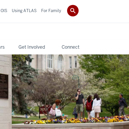
 OIS
Using ATLAS
For Family
rs
Get Involved
Connect