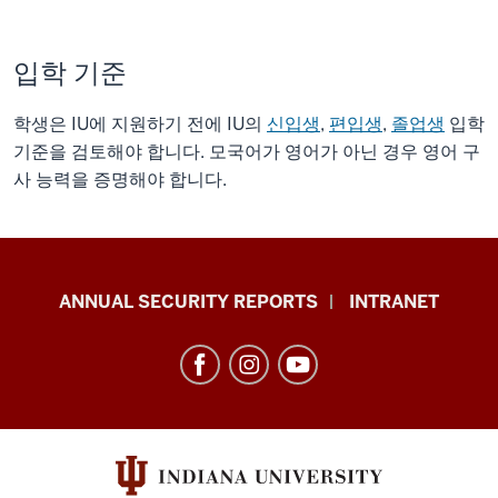
입학 기준
학생은 IU에 지원하기 전에 IU의
신입생
,
편입생
,
졸업생
입학
기준을 검토해야 합니다. 모국어가 영어가 아닌 경우 영어 구
사 능력을 증명해야 합니다.
Office
ANNUAL SECURITY REPORTS
INTRANET
of
International
Services
resources
and
social